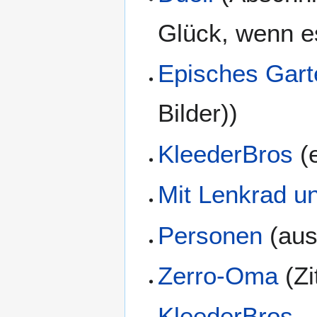
Glück, wenn es
Episches Gart
Bilder))
KleederBros
(
Mit Lenkrad u
Personen
(aus
Zerro-Oma
(Zi
KleederBros - 