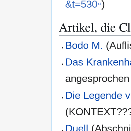
&t=530
)
Artikel, die C
Bodo M.
(Aufl
Das Krankenha
angesprochen 
Die Legende v
(KONTEXT???
Duell
(Abschnit