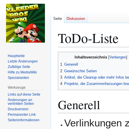
Seite
Diskussion
ToDo-Liste
Zur
Zur
Hauptseite
Inhaltsverzeichnis
Navigation
Suche
Letzte Änderungen
1
Generell
Zufällige Seite
springen
springen
2
Gewünschte Seiten
Hilfe zu MediaWiki
3
Artikel, die Cleanup oder mehr Infos b
Spezialseiten
4
Projekte, die Zusammenfassungen br
Werkzeuge
Links auf diese Seite
Generell
Änderungen an
verlinkten Seiten
Druckversion
Permanenter Link
Verlinkungen z
Seiten­­informationen