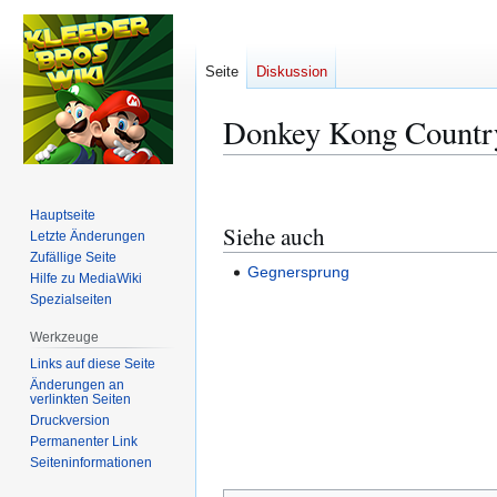
Seite
Diskussion
Donkey Kong Countr
Zur
Zur
Navigation
Suche
Hauptseite
Siehe auch
springen
springen
Letzte Änderungen
Zufällige Seite
Gegnersprung
Hilfe zu MediaWiki
Spezialseiten
Werkzeuge
Links auf diese Seite
Änderungen an
verlinkten Seiten
Druckversion
Permanenter Link
Seiten­­informationen