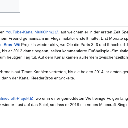
nen
YouTube-Kanal MultiOhm1
, auf welchem er in der ersten Zeit
Spe
inem Freund gemeinsam im Flugsimulator erstellt hatte. Erst Monate s
o Bros. Wii
-Projekts wieder aktiv, wo Ole die Parts 3, 6 und 9 hochlud.
 bis er 2012 damit begann, selbst kommentierte Fußballspiel-Simulati
zum heutigen Tag tut. Auf dem Kanal kamen außerdem zwischenzeitlic
hrmals auf Timos Kanälen vertreten, bis die beiden 2014 ihr erstes 
 dann der Kanal KleederBros entwickelte.
Minecraft-Projekt
, wo er in einer gemoddeten Welt einige Folgen lang 
wieder Lust auf das Spiel, so dass er 2018 ein neues Minecraft-Single