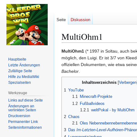
Seite
Diskussion
MultiOhm1
Zur
Zur
MultiOhm1
(* 1997 in Soltau, auch be
Navigation
Suche
möglich, den Luigi. Er ist 3/7 von Kleed
Hauptseite
springen
springen
offiziellen Dokumenten, wie etwa sein
Letzte Änderungen
Zufällige Seite
Bachelor
.
Hilfe zu MediaWiki
Inhaltsverzeichnis
Spezialseiten
1
YouTube
Werkzeuge
1.1
Minecraft-Projekte
Links auf diese Seite
1.2
Fußballvideos
Änderungen an
1.2.1
weltPokal - by MultiOhm
verlinkten Seiten
Druckversion
2
Chaos
Permanenter Link
2.1
Oles Nebennebennebennebenneb
Seiten­­informationen
3
Das
Im-Letzten-Level-Aufhören
-Phäno
4
Lungenentzündung