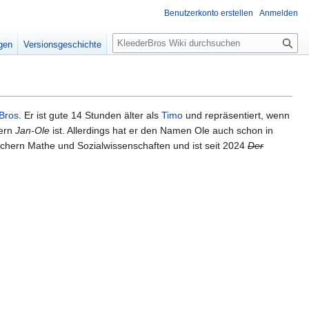
Benutzerkonto erstellen
Anmelden
S
igen
Versionsgeschichte
u
c
h
e
Bros
. Er ist gute 14 Stunden älter als
Timo
und repräsentiert, wenn
dern
Jan-Ole
ist. Allerdings hat er den Namen Ole auch schon in
Fächern Mathe und Sozialwissenschaften und ist seit 2024
Der