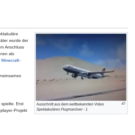
ktakuläre
päter wurde der
 Im Anschluss
onen als
h
Minecraft
-
gemeinsames
spielte. Erst
Ausschnitt aus dem weltbekannten Video
Spektakuläres Flugmanöver - 1
player-Projekt