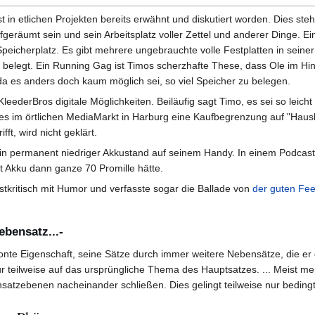
in etlichen Projekten bereits erwähnt und diskutiert worden. Dies steht
eräumt sein und sein Arbeitsplatz voller Zettel und anderer Dinge. Ei
eicherplatz. Es gibt mehrere ungebrauchte volle Festplatten in seine
t belegt. Ein Running Gag ist Timos scherzhafte These, dass Ole im Hi
da es anders doch kaum möglich sei, so viel Speicher zu belegen.
KleederBros digitale Möglichkeiten. Beiläufig sagt Timo, es sei so leich
 es im örtlichen MediaMarkt in Harburg eine Kaufbegrenzung auf "Hau
fft, wird nicht geklärt.
sein permanent niedriger Akkustand auf seinem Handy. In einem Podcast
t Akku dann ganze 70 Promille hätte.
tkritisch mit Humor und verfasste sogar die Ballade von
der guten Fe
bensatz...-
etonte Eigenschaft, seine Sätze durch immer weitere Nebensätze, die 
ur teilweise auf das ursprüngliche Thema des Hauptsatzes. ... Meist 
satzebenen nacheinander schließen. Dies gelingt teilweise nur bedin