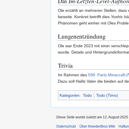
Das
Im-Letzten-Level-Aufhör
Ole erzählt an mehreren Stellen, dass 
beiseite. Konkret betrifft dies
Yoshis Is
Phänomen geht einher mit Oles Problem
Lungenentzündung
Ole war Ende 2023 mit einer verschlep
wurde. Details und Hintergrundinform
Trivia
Im Rahmen des
598. Parts Minecraft
Dazu soll Halils Vater die beiden auf d
Kategorien
:
Todo
Todo (Timo)
Diese Seite wurde zuletzt am 12. August 2025
Datenschutz
Über KleederBros Wiki
Haftu