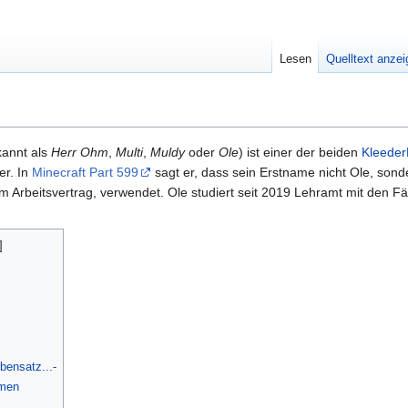
Lesen
Quelltext anze
kannt als
Herr Ohm
,
Multi
,
Muldy
oder
Ole
) ist einer der beiden
Kleeder
er. In
Minecraft Part 599
sagt er, dass sein Erstname nicht Ole, son
em Arbeitsvertrag, verwendet. Ole studiert seit 2019 Lehramt mit den 
ensatz...-
men