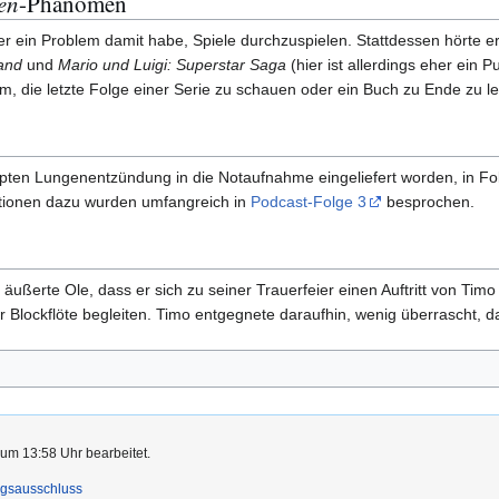
en
-Phänomen
er ein Problem damit habe, Spiele durchzuspielen. Stattdessen hörte er
land
und
Mario und Luigi: Superstar Saga
(hier ist allerdings eher ein
, die letzte Folge einer Serie zu schauen oder ein Buch zu Ende zu l
pten Lungenentzündung in die Notaufnahme eingeliefert worden, in Fol
ationen dazu wurden umfangreich in
Podcast-Folge 3
besprochen.
äußerte Ole, dass er sich zu seiner Trauerfeier einen Auftritt von Ti
er Blockflöte begleiten. Timo entgegnete daraufhin, wenig überrascht, d
 um 13:58 Uhr bearbeitet.
ngsausschluss