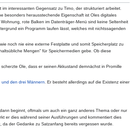
 im interessanten Gegensatz zu Timo, der strukturiert arbeitet.
ne besonders herausstechende Eigenschaft ist Oles digitales
r Wohnung, rote Balken im Datenträger-Menü sind keine Seltenheit
ntergrund ein Programm laufen lässt, welches mit nichtssagenden
t wie noch nie eine externe Festplatte und somit Speicherplatz zu
shaltsübliche Mengen" für Speichermedien gebe. Ob diese
 scherzte Ole, dass er seinen Akkustand demnächst in Promille
e und den drei Männern
. Er besteht allerdings auf die Existenz einer
er dann beginnt, oftmals um auch ein ganz anderes Thema oder nur
merkt er dies während seiner Ausführungen und kommentiert dies
gt, da der Gedanke zu Satzanfang bereits vergessen wurde.