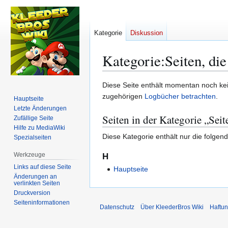
Kategorie
Diskussion
Kategorie
:
Seiten, d
Zur
Zur
Diese Seite enthält momentan noch kein
Navigation
Suche
zugehörigen
Logbücher betrachten
.
Hauptseite
springen
springen
Letzte Änderungen
Seiten in der Kategorie „Se
Zufällige Seite
Hilfe zu MediaWiki
Diese Kategorie enthält nur die folgend
Spezialseiten
Werkzeuge
H
Links auf diese Seite
Hauptseite
Änderungen an
verlinkten Seiten
Druckversion
Seiten­­informationen
Datenschutz
Über KleederBros Wiki
Haftu