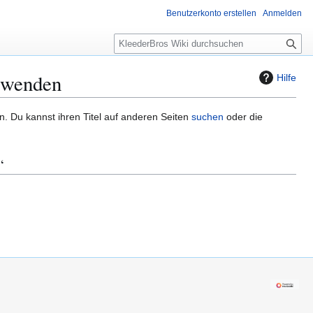
Benutzerkonto erstellen
Anmelden
S
u
c
erwenden
Hilfe
h
e
n. Du kannst ihren Titel auf anderen Seiten
suchen
oder die
“