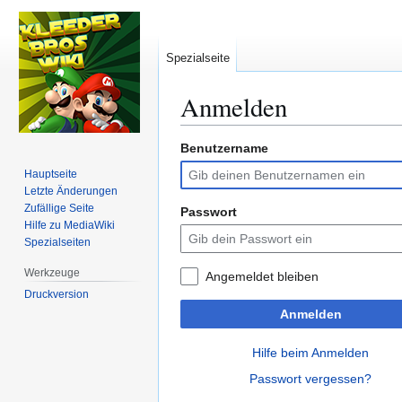
Spezialseite
Anmelden
Benutzername
Zur
Zur
Navigation
Suche
Hauptseite
springen
springen
Letzte Änderungen
Zufällige Seite
Passwort
Hilfe zu MediaWiki
Spezialseiten
Werkzeuge
Angemeldet bleiben
Druckversion
Anmelden
Hilfe beim Anmelden
Passwort vergessen?