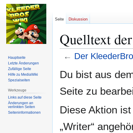
Seite
Diskussion
Quelltext de
←
Der KleederBr
Hauptseite
Letzte Änderungen
Zur
Zur
Zufällige Seite
Du bist aus dem
Hilfe zu MediaWiki
Navigation
Suche
Spezialseiten
springen
springen
Seite zu bearbe
Werkzeuge
Links auf diese Seite
Änderungen an
Diese Aktion is
verlinkten Seiten
Seiten­­informationen
„Writer“ angehö